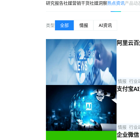
研究报告
社媒营销干货
社媒洞察
热点资讯
产品动
类型
全部
情报
AI资讯
阿里云百炼
情报
行业
支付宝A
情报
行业
企业微信