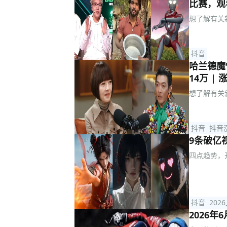
比赛，观看
想了解有关
抖音
哈兰德魔
14万 |
想了解有关
抖音
抖音
9条破亿
四点趋势，
抖音
202
2026