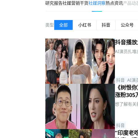
研究报告
社媒营销干货
社媒洞察
热点资讯
产品动
类型
全部
小红书
抖音
公众号
抖音播放
AI演员扎堆
抖音
AI演
《树恨你》
涨粉305
想了解有关
抖音
“印度老