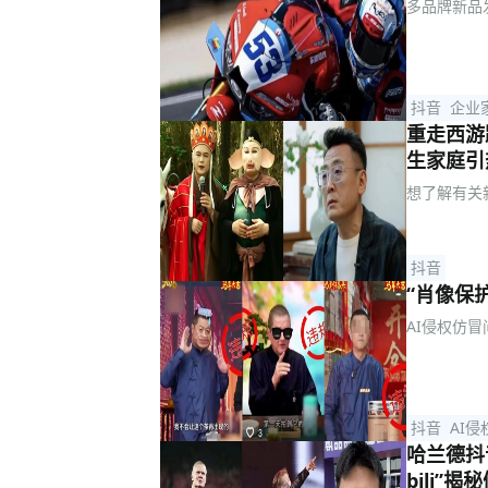
多品牌新品
抖音
企业家
重走西游
生家庭引
想了解有关
抖音
“肖像保
AI侵权仿
抖音
AI侵
哈兰德抖
bili”