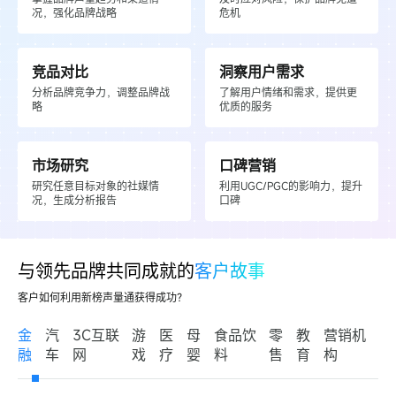
况，强化品牌战略
危机
竞品对比
洞察用户需求
分析品牌竞争力，调整品牌战
了解用户情绪和需求，提供更
略
优质的服务
市场研究
口碑营销
场景化
分析工具
研究任意目标对象的社媒情
用数据智能驱动决策
利用UGC/PGC的影响力，提升
况，生成分析报告
口碑
整合企业信息，及时掌握高管、产品的变化
内置深度专报，洞察竞品、社媒热度和消费者
打造舆情助手，提供专业舆情处置建议
榜豆AI全程陪伴，想问什么都能问
与领先品牌共同成就的
客户故事
客户如何利用新榜声量通获得成功？
金
汽
3C互联
游
医
母
食品饮
零
教
营销机
融
车
网
戏
疗
婴
料
售
育
构