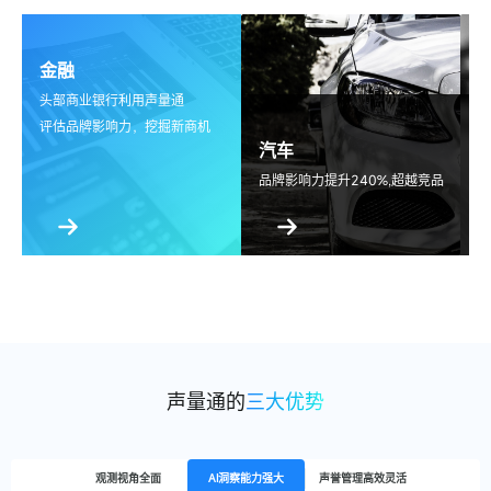
金融
头部商业银行利用声量通
评估品牌影响力，挖掘新商机
持续追踪
传播互动
，不错过任何爆点
汽车
发声动机
发布者全量关注，解读
品牌影响力提升240%,超越竞品
分
销
营销机遇
商业化信息全面分析，解析
声量通的
三大优势
观测视角全面
AI洞察能力强大
声誉管理高效灵活