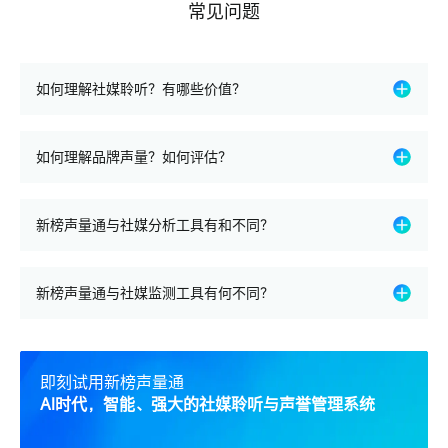
常见问题
正负面舆情
兼顾
，智能标注关键内容
高效协同
灵活配置处理方案，支持
流转
如何理解社媒聆听？有哪些价值？
社媒聆听（Social Media Listening）是一种
通过聆听
社交媒
如何理解品牌声量？如何评估？
体平台上的内容、提及情况和互动来洞察公众的意见、情感
倾向和市场趋势的一种实践。
品牌声量是指品牌在市场和消费者群体中所产生的传播音量
新榜声量通可以帮助品牌了解消费者对品牌形象、品牌价值
新榜声量通与社媒分析工具有和不同？
和影响力。它是衡量品牌信息在各种渠道中被提及、讨论和
观以及品牌旗下产品的看法，或者在企业面临危机事件时，
传播的程度的一个综合概念。
及时捕捉负面舆情的源头和传播路径，也可以替代部分传统
市场调研工作，通过分析社交媒体上的用户讨论，获取消费
新榜声量通是AI时代下的社媒聆听系统，不仅兼顾舆情功能，
在新榜声量通，我们会帮助品牌
基于品牌提及数、品牌传播
者的需求、喜好、购买意向等信息，为新产品开发、市场细
新榜声量通与社媒监测工具有何不同？
还具备强大的分析能力和数据能力，帮助品牌不错过社媒上
量、SOV、搜索热度等指标综合判断
自己的声量，同时还可
分、目标市场选择等提供数据支持等。
任何提及品牌的内容，并基于此掌握品牌、竞品、用户、市
以基于品牌自身对声量的理解，
制定自定义指标
。
场情况。
社交媒体监测工具侧重于跟踪特定的提及和内容，而社媒聆
听则
提供更广阔的视野
，全面分析内容背后的趋势和用户情
· 传统舆情工具侧重于新闻网站，对社媒平台的覆盖不全，新
即刻试用新榜声量通
绪，这种更深层次的洞察力有助于进行积极主动的战略调
榜声量通能分析7大社媒平台的内容，
对社媒内容的监测更
AI时代，智能、强大的社媒聆听与声誉管理系统
整。
广、更深
;
· 传统舆情工具的信源大都不包含评论，新榜声量通
信源全