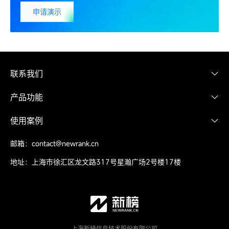
面，覆盖图文、视频、文本和评论
;
申请演示
· 传统舆情工具无法查询品牌影响力，新榜声量通能
量化品牌
声量、SOV、搜索指数等指标
;
· 传统舆情工具只注重负面舆情，新榜声量通
兼顾正负面舆情
的管理
;
点击了解更多
联系我们
邮箱：contact@newrank.cn
产品功能
地址：上海市徐汇区龙文路317号星瀚广场2号楼17楼
测声量
使用案例
实时复盘声量、SOV和搜索指数
听声音
洞察品牌、用户、和竞争对手
品牌分析
邮箱：contact@newrank.cn
管声誉
预警负面舆情，加强正面推广
口碑营销
地址：上海市徐汇区龙文路317号星瀚广场2号楼17楼
声誉管理
竞品对比
关注服务号
市场研究
上海新榜信息技术股份有限公司